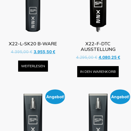
X22-L-SK20 B-WARE
X22-F-DTC
AUSSTELLUNG
4.395,00
€
3.955,50
€
4.295,00
€
4.080,25
€
WEITERLESEN
IN DEN WARENKORB
Angebot!
Angebot!