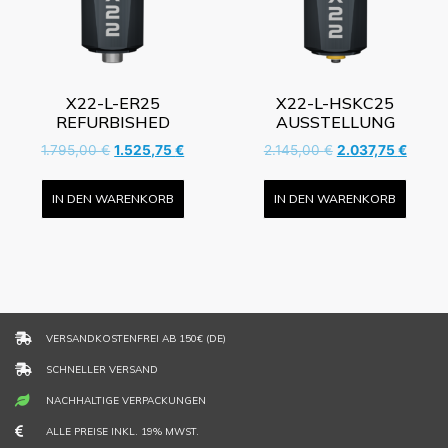
X22-L-ER25
X22-L-HSKC25
REFURBISHED
AUSSTELLUNG
1.795,00
€
1.525,75
€
2.145,00
€
2.037,75
€
IN DEN WARENKORB
IN DEN WARENKORB
VERSANDKOSTENFREI AB 150€ (DE)
SCHNELLER VERSAND
NACHHALTIGE VERPACKUNGEN
ALLE PREISE INKL. 19% MWST.