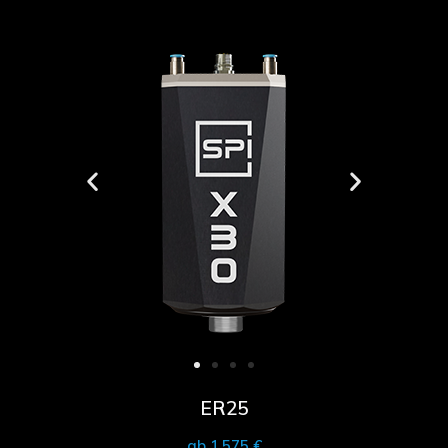
ER25
ab 1.575 €