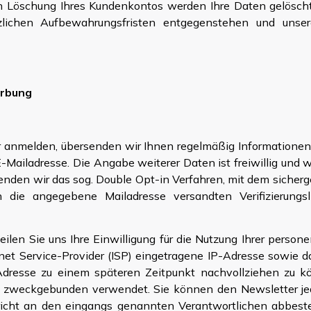
h Löschung Ihres Kundenkontos werden Ihre Daten gelöscht,
tzlichen Aufbewahrungsfristen entgegenstehen und unsere
erbung
 anmelden, übersenden wir Ihnen regelmäßig Informationen 
E-Mailadresse. Die Angabe weiterer Daten ist freiwillig und
den wir das sog. Double Opt-in Verfahren, mit dem sichergest
ie angegebene Mailadresse versandten Verifizierungsli
teilen Sie uns Ihre Einwilligung für die Nutzung Ihrer perso
rnet Service-Provider (ISP) eingetragene IP-Adresse sowie 
 Adresse zu einem späteren Zeitpunkt nachvollziehen zu 
zweckgebunden verwendet. Sie können den Newsletter jed
icht an den eingangs genannten Verantwortlichen abbestel