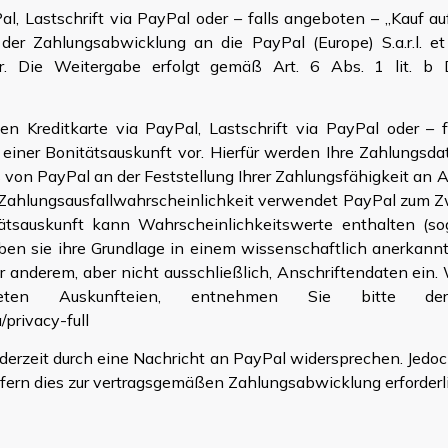
Pal, Lastschrift via PayPal oder – falls angeboten – „Kauf 
r Zahlungsabwicklung an die PayPal (Europe) S.a.r.l. et 
er. Die Weitergabe erfolgt gemäß Art. 6 Abs. 1 lit. b 
n Kreditkarte via PayPal, Lastschrift via PayPal oder – 
einer Bonitätsauskunft vor. Hierfür werden Ihre Zahlungsdat
 von PayPal an der Feststellung Ihrer Zahlungsfähigkeit an 
e Zahlungsausfallwahrscheinlichkeit verwendet PayPal zum Z
ätsauskunft kann Wahrscheinlichkeitswerte enthalten (so
aben sie ihre Grundlage in einem wissenschaftlich anerkann
 anderem, aber nicht ausschließlich, Anschriftendaten ein.
en Auskunfteien, entnehmen Sie bitte der D
privacy-full
derzeit durch eine Nachricht an PayPal widersprechen. Jedoch
ern dies zur vertragsgemäßen Zahlungsabwicklung erforderlic