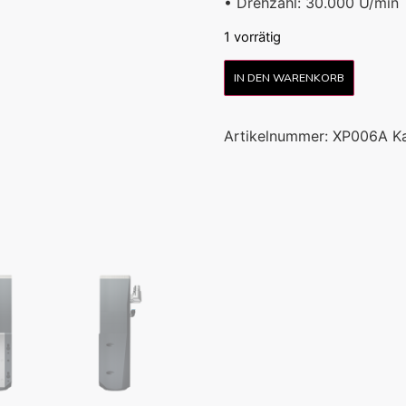
• Drehzahl: 30.000 U/min
1 vorrätig
IN DEN WARENKORB
Artikelnummer:
XP006A
K