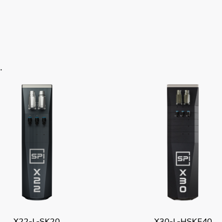
…
X22-L-SK20
X30-L-HSKE40