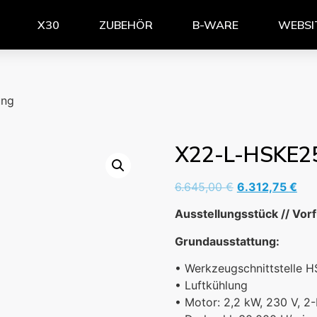
X30
ZUBEHÖR
B-WARE
WEBSI
ung
X22-L-HSKE2
6.645,00
€
6.312,75
€
Ausstellungsstück // Vorf
Grundausstattung:
• Werkzeugschnittstelle 
• Luftkühlung
• Motor: 2,2 kW, 230 V, 2-