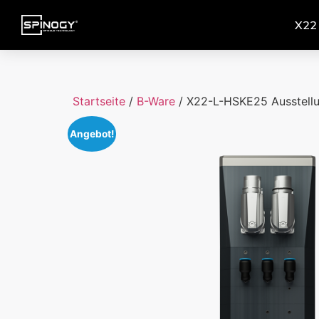
X22
Startseite
/
B-Ware
/ X22-L-HSKE25 Ausstell
Angebot!