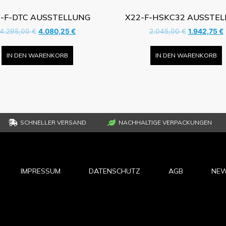
-F-DTC AUSSTELLUNG
X22-F-HSKC32 AUSSTE
4.295,00
€
4.080,25
€
2.045,00
€
1.942,75
€
IN DEN WARENKORB
IN DEN WARENKORB
SCHNELLER VERSAND
NACHHALTIGE VERPACKUNGEN
IMPRESSUM
DATENSCHUTZ
AGB
NEW