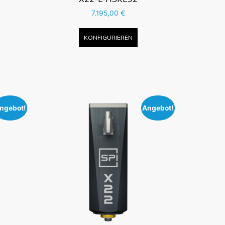
7.195,00
€
KONFIGURIEREN
ngebot!
Angebot!