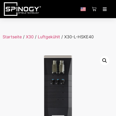
Startseite
/
X30
/
Luftgekühlt
/ X30-L-HSKE40