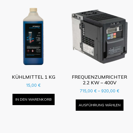
KÜHLMITTEL 1 KG
FREQUENZUMRICHTER
2.2 KW – 400V
15,00
€
715,00
€
–
920,00
€
IN DEN WARENKORB
AUSFÜHRUNG WÄHLEN