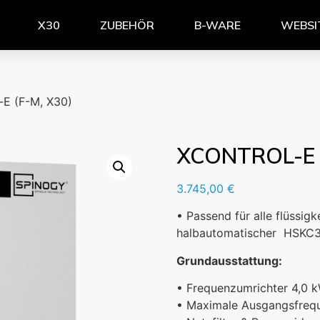
X30
ZUBEHÖR
B-WARE
WEBSI
-E (F-M, X30)
XCONTROL-E (
3.745,00
€
• Passend für alle flüssig
halbautomatischer HSKC32
Grundausstattung:
• Frequenzumrichter 4,0 
• Maximale Ausgangsfreq