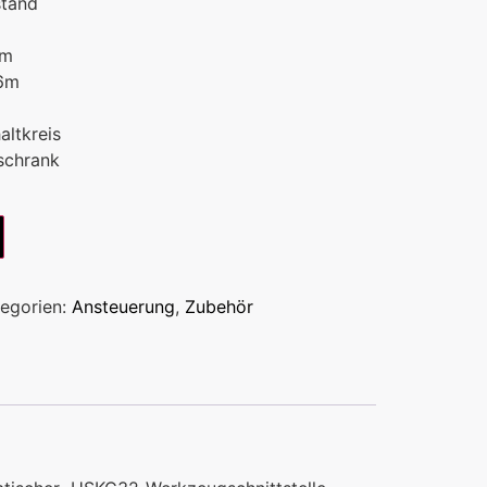
stand
6m
 6m
altkreis
schrank
egorien:
Ansteuerung
,
Zubehör