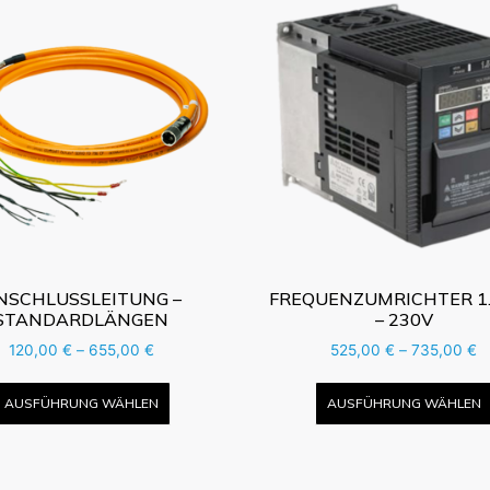
NSCHLUSSLEITUNG –
FREQUENZUMRICHTER 1
STANDARDLÄNGEN
– 230V
120,00
€
–
655,00
€
525,00
€
–
735,00
€
AUSFÜHRUNG WÄHLEN
AUSFÜHRUNG WÄHLEN