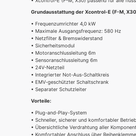
• Xcontrol-E (F-M, X30) passend für alle fl
Grundausstattung der Xcontrol-E (F-M, X30
• Frequenzumrichter 4,0 kW
• Maximale Ausgangsfrequenz: 580 Hz
• Netzfilter & Bremswiderstand
• Sicherheitsmodul
• Motoranschlussleitung 6m
• Sensoranschlussleitung 6m
• 24V-Netzteil
• Integrierter Not-Aus-Schaltkreis
• EMV-geschützter Schaltschrank
• Separater Schutzleiter
Vorteile:
• Plug-and-Play-System
• Schneller, sicherer und komfortabler Betrie
• Übersichtliche Verdrahtung aller Komponen
• Komfortabler Anschluss über Reihenklemm