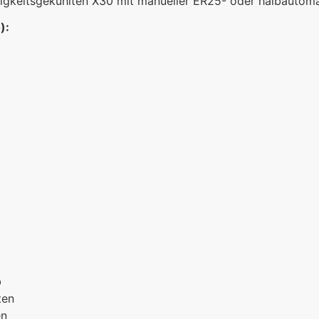
üssigkeitsgekühlten X30 mit manueller ER25- oder halbauto
):
b
ten
en