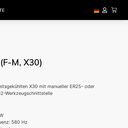
TE
F-M, X30)
keitsgekühlten X30 mit manueller ER25- oder
-Werkzeugschnittstelle
kW
uenz: 580 Hz