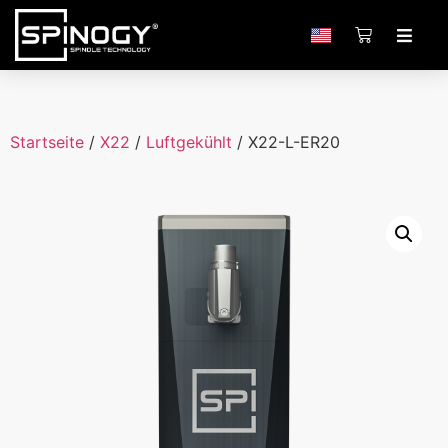
Startseite
/
X22
/
Luftgekühlt
/ X22-L-ER20