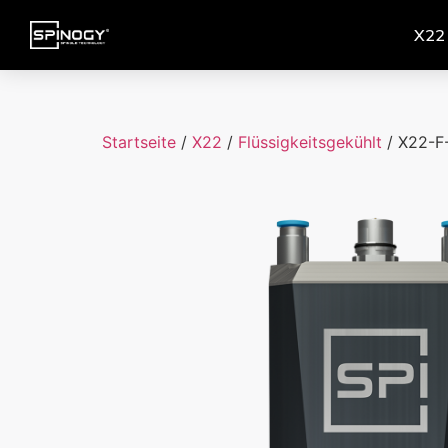
X22
Startseite
/
X22
/
Flüssigkeitsgekühlt
/ X22-F