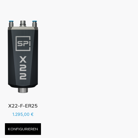
X22-F-ER25
1.295,00
€
KONFIGURIEREN