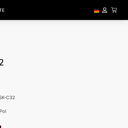
TE
2
HSK-C32
Pol