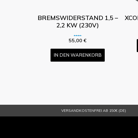
BREMSWIDERSTAND 1,5 –
XCO
2,2 KW (230V)
Bewertet
55,00
€
mit
5.00
von 5
IN DEN WARENKORB
VERSANDKOSTENFREI AB 150€ (DE)