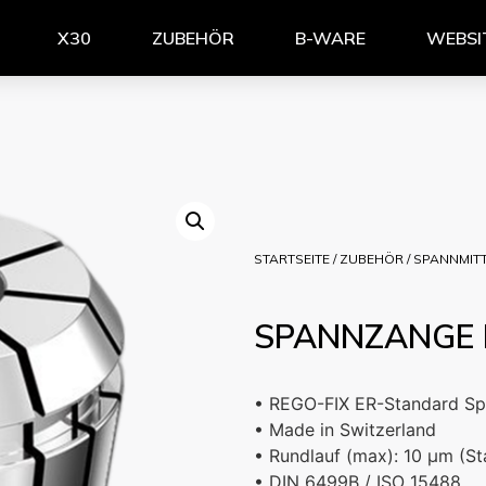
X30
ZUBEHÖR
B-WARE
WEBSI
STARTSEITE
/
ZUBEHÖR
/
SPANNMIT
SPANNZANGE 
• REGO-FIX ER-Standard S
• Made in Switzerland
• Rundlauf (max): 10 µm (St
• DIN 6499B / ISO 15488