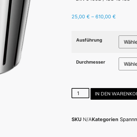
25,00
€
–
610,00
€
Ausführung
Durchmesser
IN DEN WARENKO
SKU
N/A
Kategorien
Spannm