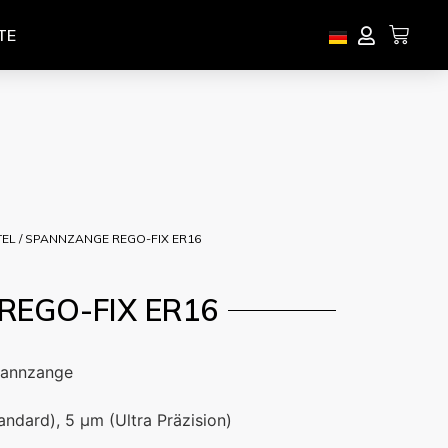
TE
TEL
/ SPANNZANGE REGO-FIX ER16
REGO-FIX ER16
pannzange
andard), 5 µm (Ultra Präzision)