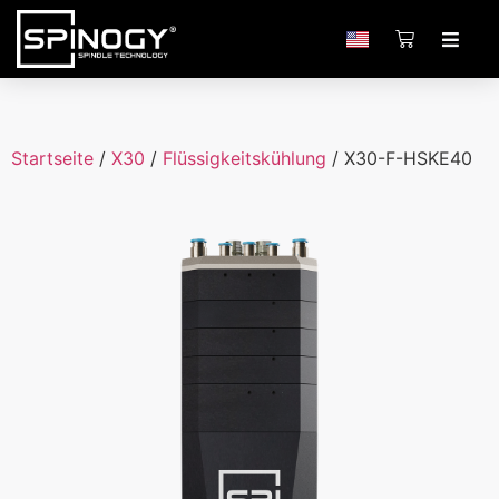
Startseite
/
X30
/
Flüssigkeitskühlung
/ X30-F-HSKE40